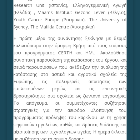
Research Unit (Ισπανία), Ελληνογερμανική Αγωγή
(Ελλάδα) , Vlaams Instituut Gezond Leven (Βέλγιο),
Youth Cancer Europe (Ρουμανία), The University of
Sydney, The Matilda Centre (Αυστραλία).
Η πρώτη μέρα της συνάντησης ξεκίνησε με θερμό
καλωσόρισμα στην όμορφη Κρήτη από τους εταίρους
του προγράμματος CERTH και HMU. Ακολούθησε
συνοπτική παρουσίαση της κατάστασης του έργου, και
σειρά παρουσιάσεων που ανέδειξαν την ανάλυση της
κατάστασης στα αστικά και αγροτικά σχολεία της
Ευρώπης, τις πολυμερείς απαιτήσεις των
εμπλεκομένων μερών, και τις ερευνητικές
δραστηριότητες στα σχολεία ως ζωντανά εργαστήρια.
Το απόγευμα, οι συμμετέχοντες συζήτησαν
στρατηγικές για την αειφόρο υλοποίηση του
προγράμματος πρόληψης του καρκίνου με τη χρήση
ψηφιακών εργαλείων, καθώς και δράσεις διάδοσης και
αξιοποίησης των τεχνολογιών υγείας. Η ημέρα έκλεισε
με συζήτηση για τα σημεία δράσης.