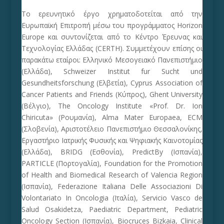
Το ερευνητικό έργο χρηματοδοτείται από την
Ευρωπαϊκή Επιτροπή μέσω του προγράμματος Horizon
Europe και συντονίζεται από το Κέντρο Έρευνας και
Τεχνολογίας Ελλάδας (CERTH). Συμμετέχουν επίσης οι
παρακάτω εταίροι: Ελληνικό Μεσογειακό Πανεπιστήμιο
(Ελλάδα), Schweizer Institut fur Sucht und
Gesundheitsforschung (Ελβετία), Cyprus Association of
Cancer Patients and Friends (Κύπρος), Ghent University
(Βέλγιο), The Oncology Institute «Prof. Dr. Ion
Chiricuta» (Ρουμανία), Alma Mater Europaea, ECM
(Σλοβενία), Αριστοτέλειο Πανεπιστήμιο Θεσσαλονίκης,
Εργαστήριο Ιατρικής Φυσικής και Ψηφιακής Καινοτομίας
(Ελλάδα), BRIDG (Εσθονία), PredictBy (Ισπανία),
PARTICLE (Πορτογαλία), Foundation for the Promotion
of Health and Biomedical Research of Valencia Region
(Ισπανία), Federazione Italiana Delle Associazioni Di
Volontariato In Oncologia (Ιταλία), Servicio Vasco de
Salud Osakidetza, Paediatric Department, Pediatric
Oncology Section (Ισπανία), Biocruces Bizkaia, Clinical