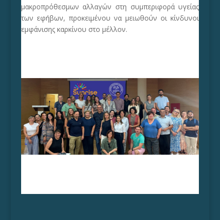
μακροπρόθεσμων αλλαγών στη συμπεριφορά υγείας
των εφήβων, προκειμένου να μειωθούν οι κίνδυνοι
εμφάνισης καρκίνου στο μέλλον.