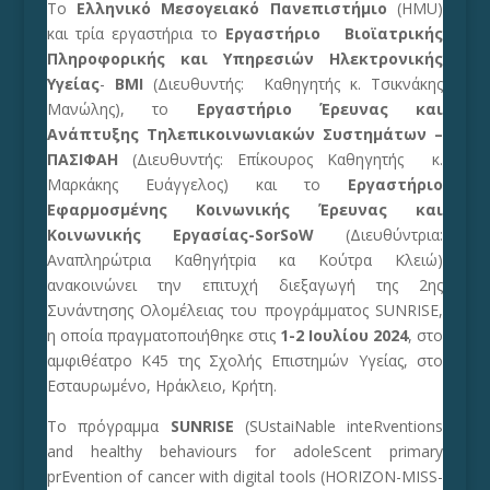
Το
Ελληνικό Μεσογειακό Πανεπιστήμιο
(HMU)
και τρία εργαστήρια το
Εργαστήριο Βιοϊατρικής
Πληροφορικής και Υπηρεσιών Ηλεκτρονικής
Υγείας
-
BMI
(Διευθυντής: Καθηγητής κ. Τσικνάκης
Μανώλης), το
Εργαστήριο Έρευνας και
Ανάπτυξης Τηλεπικοινωνιακών Συστημάτων –
ΠΑΣΙΦΑΗ
(Διευθυντής: Επίκουρος Καθηγητής κ.
Μαρκάκης Ευάγγελος) και το
Εργαστήριο
Εφαρμοσμένης Κοινωνικής Έρευνας και
Κοινωνικής Εργασίας-
SorSoW
(Διευθύντρια:
Αναπληρώτρια Καθηγήτρiα κα Κούτρα Κλειώ)
ανακοινώνει την επιτυχή διεξαγωγή της 2ης
Συνάντησης Ολομέλειας του προγράμματος SUNRISE,
η οποία πραγματοποιήθηκε στις
1-2 Ιουλίου 2024
, στο
αμφιθέατρο Κ45 της Σχολής Επιστημών Υγείας, στο
Εσταυρωμένο, Ηράκλειο, Κρήτη.
Το πρόγραμμα
SUNRISE
(SUstaiNable inteRventions
and healthy behaviours for adoleScent primary
prEvention of cancer with digital tools (
HORIZON-MISS-