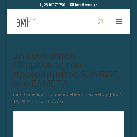
2810379750
bmi@hmu.gr
2η Συνάντηση
Ολομέλειας του
προγράμματος SUNRISE,
στο ΕΛΜΕΠΑ
από
Biomedical Informatics eHealth Laboratory
|
Ιούλ
19, 2024
|
Νέα
|
0 σχόλια