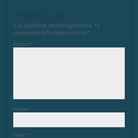
Υποβολή Σχολίου
Η ηλ. διεύθυνση σας δεν δημοσιεύεται.
Τα
υποχρεωτικά πεδία σημειώνονται με
*
Σχόλιο
*
Όνομα
*
Email
*