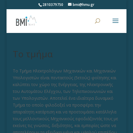
2810379750
bmi@hmu.gr
Το τμήμα
Το Τμήμα Ηλεκτρολόγων Μηχανικών και Μηχανικών
Υπολογιστών είναι πενταετούς (5ετούς) φοίτησης και
καλύπτει τον χώρο της Ενέργειας, της Ηλεκτρονικής
του Αυτομάτου Ελέγχου, των Τηλεπικοινωνιών και
των Υπολογιστών. Αποτελεί ένα ιδιαίτερα δυναμικό
Τμήμα το οποίο φιλοδοξεί να προσφέρει την
απαραίτητη κατάρτιση και να προετοιμάσει κατάλληλα
τους μελλοντικούς Μηχανικούς εφοδιάζοντάς τους με
εκείνες τις γνώσεις, δεξιότητες, και εμπειρίες ώστε να
αποτελέσουν τα εξειδικευμένα και υψηλού επιπέδου