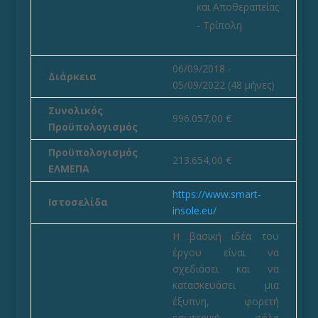
και Αποθεραπείας
- Τρίπολη
06/09/2018 -
Διάρκεια
05/09/2022 (48 μήνες)
Συνολικός
996.057,00 €
Προϋπολογισμός
Προϋπολογισμός
213.654,00 €
ΕΛΜΕΠΑ
https://www.smart-
Ιστοσελίδα
insole.eu/
Η βασική ιδέα του
έργου είναι να
σχεδιάσει και να
κατασκευάσει μια
έξυπνη, φορετή
εσωτερική σόλα