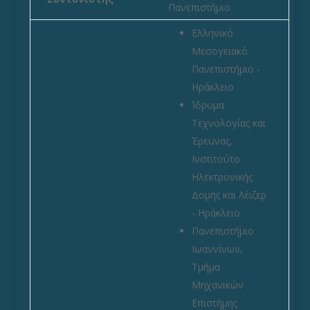
Πανεπιστήμιο
Ελληνικό
Μεσογειακό
Πανεπιστήμιο -
Ηράκλειο
Ίδρυμα
Τεχνολογίας και
Έρευνας,
Ινστιτούτο
Ηλεκτρονικής
Δομής και Λέιζερ
- Ηράκλειο
Πανεπιστήμιο
Ιωαννίνων,
Τμήμα
Μηχανικών
Επιστήμης