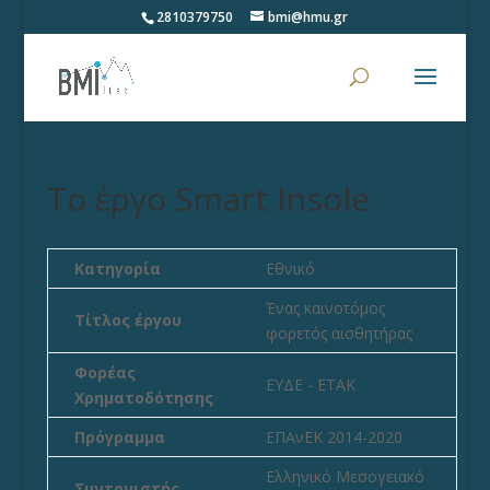
2810379750
bmi@hmu.gr
Το έργο Smart Insole
Κατηγορία
Εθνικό
Ένας καινοτόμος
Τίτλος έργου
φορετός αισθητήρας
Φορέας
ΕΥΔΕ - ΕΤΑΚ
Χρηματοδότησης
Πρόγραμμα
ΕΠΑνΕΚ 2014-2020
Ελληνικό Μεσογειακό
Συντονιστής