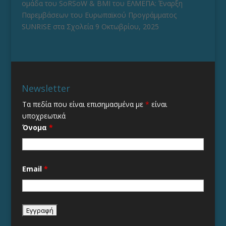
ομάδα του SoRSoW & BMI του ΕΛΜΕΠΑ: Έναρξη
Παρεμβάσεων του Ευρωπαϊκού Προγράμματος
SUNRISE στα Σχολεία
9 Οκτωβρίου, 2025
Newsletter
Τα πεδία που είναι επισημασμένα με
*
είναι
υποχρεωτικά
Όνομα
*
Email
*