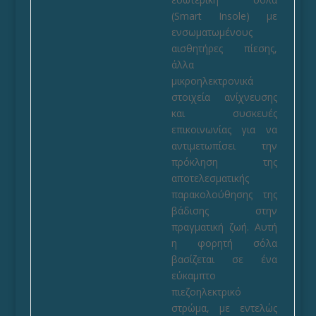
(Smart Insole) με
ενσωματωμένους
αισθητήρες πίεσης,
άλλα
μικροηλεκτρονικά
στοιχεία ανίχνευσης
και συσκευές
επικοινωνίας για να
αντιμετωπίσει την
πρόκληση της
αποτελεσματικής
παρακολούθησης της
βάδισης στην
πραγματική ζωή. Αυτή
η φορητή σόλα
βασίζεται σε ένα
εύκαμπτο
πιεζοηλεκτρικό
στρώμα, με εντελώς